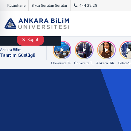
Kütüphane
Sıkça Sorulan Sorular
444 22 28
Ara
Kapat
Ankara Bilim,
Tanıtım Günlüğü
Üniversite Tercih ve Tanıtım Semineri
Üniversite Tanıtım ve Tercih Semineri
Ankara Bilim Üniversi
Geleceği