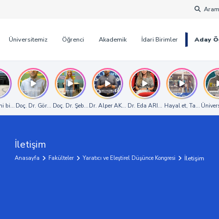
Aram
Üniversitemiz
Öğrenci
Akademik
İdari Birimler
Aday Ö
tesi
ni birlikte şekillendirmeye hazır mısın?
Doç. Dr. Görkem ERDOĞAN, İşletme Bölümünü anlatıyor.
Doç. Dr. Şebnem DÜZGÜN, İngilizce Mütercim ve Tercümanlık B
Dr. Alper AKDEMİR, Yönetim Bilişim Sistemi Bölü
Dr. Eda ARISOY, Film Tasarımı ve 
Hayal et, Tasarla, Gel
Üniver
İletişim
İletişim
Fakülteler
Yaratıcı ve Eleştirel Düşünce Kongresi
Anasayfa