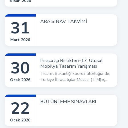
Nisan 2026
31
ARA SINAV TAKVİMİ
Mart 2026
İhracatçı Birlikleri-17. Ulusal
30
Mobilya Tasarım Yarışması
Ticaret Bakanlığı koordinatörlüğünde,
Türkiye İhracatçılar Meclisi (TİM) iş
Ocak 2026
birliği ve Orta Anadolu Mobilya, Kâğıt
ve Orman Ürünleri İhracatçıları Birliği
organizatörlüğünde; mobilya
22
BÜTÜNLEME SINAVLARI
sektörünün gelişimine katkı sağlamak
ve tasarımın sektördeki önemini vur
Ocak 2026