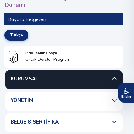
Dönemi
Duyuru Belgeleri
Türkçe
İndirilebilir Dosya
Ortak Dersler Programı
KURUMSAL
♿
Erisim
YÖNETIM
BELGE & SERTIFIKA